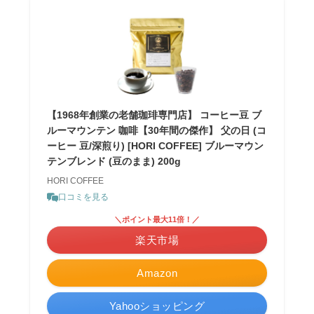
【1968年創業の老舗珈琲専門店】 コーヒー豆 ブ
ルーマウンテン 咖啡【30年間の傑作】 父の日 (コ
ーヒー 豆/深煎り) [HORI COFFEE] ブルーマウン
テンブレンド (豆のまま) 200g
HORI COFFEE
口コミを見る
＼ポイント最大11倍！／
楽天市場
Amazon
Yahooショッピング