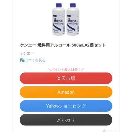
ケンエー 燃料用アルコール 500mL×2個セット
ケンエー
口コミを見る
＼ポイント最大11倍！／
楽天市場
Amazon
Yahooショッピング
メルカリ
ポチップ